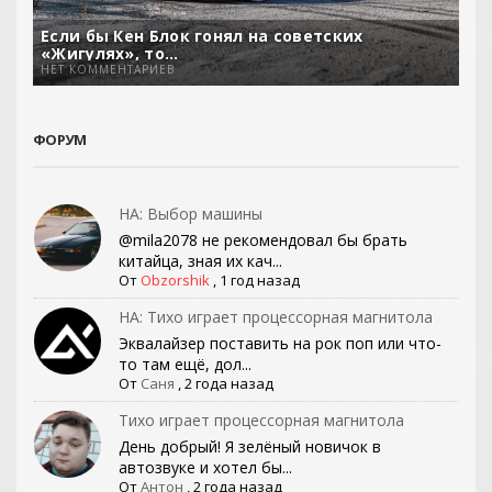
Если бы Кен Блок гонял на советских
«Жигулях», то…
НЕТ КОММЕНТАРИЕВ
ФОРУМ
НА: Выбор машины
@mila2078 не рекомендовал бы брать
китайца, зная их кач...
От
Obzorshik
,
1 год назад
НА: Тихо играет процессорная магнитола
Эквалайзер поставить на рок поп или что-
то там ещё, дол...
От
Саня
,
2 года назад
Тихо играет процессорная магнитола
День добрый! Я зелёный новичок в
автозвуке и хотел бы...
От
Антон
,
2 года назад