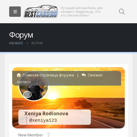
Лучший автомобиль для
каждиго владельца, это
его автомобиль!
Форум
НАЧАЛО
ФОРУМ
Главная страница форума
|
Свежие
записи
Xeniya Rodionova
@xeniya123
New Member