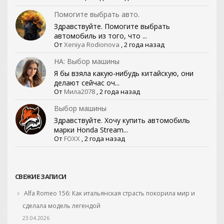
Помогите выбрать авто.
Здравствуйте. Помогите выбрать
автомобиль из того, что ...
От
Xeniya Rodionova
,
2 года назад
НА: Выбор машины
Я бы взяла какую-нибудь китайскую, они
делают сейчас оч...
От
Мила2078
,
2 года назад
Выбор машины
Здравствуйте. Хочу купить автомобиль
марки Honda Stream...
От
FOXX
,
2 года назад
СВЕЖИЕ ЗАПИСИ
Alfa Romeo 156: Как итальянская страсть покорила мир и
сделала модель легендой
23.04.2026