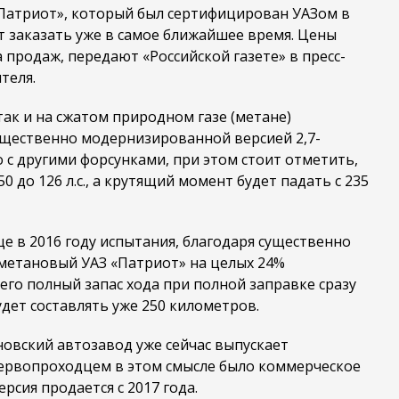
атриот», который был сертифицирован УАЗом в
т заказать уже в самое ближайшее время. Цены
 продаж, передают «Российской газете» в пресс-
теля.
ак и на сжатом природном газе (метане)
ущественно модернизированной версией 2,7-
 с другими форсунками, при этом стоит отметить,
0 до 126 л.с., а крутящий момент будет падать с 235
е в 2016 году испытания, благодаря существенно
метановый УАЗ «Патриот» на целых 24%
его полный запас хода при полной заправке сразу
удет составлять уже 250 километров.
новский автозавод уже сейчас выпускает
ервопроходцем в этом смысле было коммерческое
рсия продается с 2017 года.