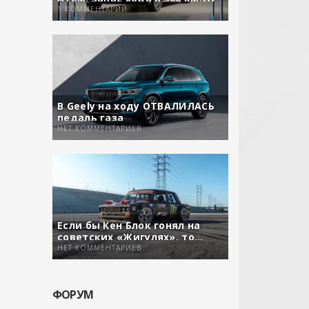
задний привод и свой софт
1 КОММЕНТАРИЙ
В Geely на ходу ОТВАЛИЛАСЬ
педаль газа
НЕТ КОММЕНТАРИЕВ
Если бы Кен Блок гонял на
советских «Жигулях», то…
НЕТ КОММЕНТАРИЕВ
ФОРУМ