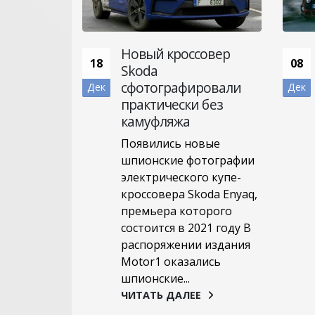
ая Honda
Новый кроссовер
18
08
ет
Skoda
сфотографировали
Дек
Дек
»
практически без
камуфляжа
da по
 модели
Появились новые
тно с
шпионские фотографии
а, однако
электрического купе-
я пока не
кроссовера Skoda Enyaq,
формацией
премьера которого
состоится в 2021 году В
распоряжении издания
Е
Motor1 оказались
шпионские...
ЧИТАТЬ ДАЛЕЕ