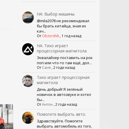
НА: Выбор машины
@mila2078 не рекомендовал
бы брать китайца, зная их
кач...
От
Obzorshik
,
1 год назад
НА: Тихо играет
процессорная магнитола
Эквалайзер поставить на рок
поп или что-то там ещё, дол...
От
Саня
,
2 года назад
Тихо играет процессорная
магнитола
День добрый! Я зелёный
новичок в автозвуке и хотел
бы...
От
Антон
,
2 года назад
Помогите выбрать авто.
Здравствуйте. Помогите
выбрать автомобиль из того,