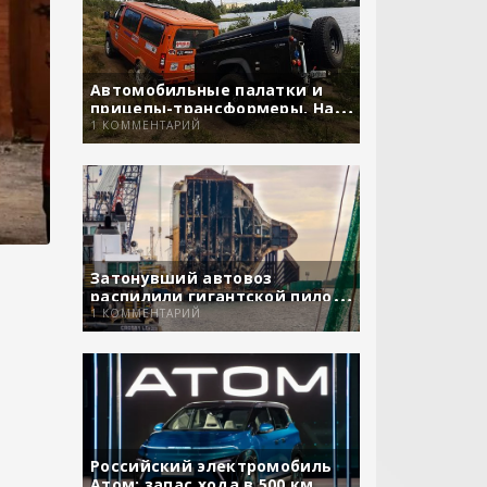
Автомобильные палатки и
прицепы-трансформеры. На
сколько они удобны?
1 КОММЕНТАРИЙ
Затонувший автовоз
распилили гигантской пилой
вместе с машинами
1 КОММЕНТАРИЙ
Российский электромобиль
Атом: запас хода в 500 км,