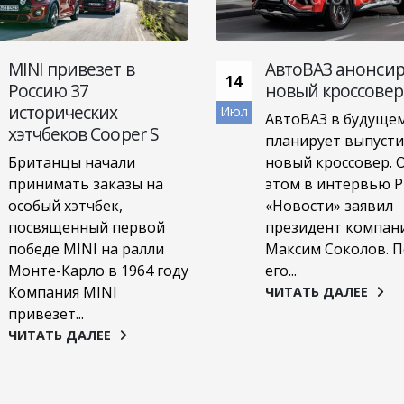
MINI привезет в
АвтоВАЗ анонси
14
Россию 37
новый кроссовер
исторических
Июл
АвтоВАЗ в будуще
хэтчбеков Cooper S
планирует выпуст
Британцы начали
новый кроссовер. 
принимать заказы на
этом в интервью 
особый хэтчбек,
«Новости» заявил
посвященный первой
президент компан
победе MINI на ралли
Максим Соколов. П
Монте-Карло в 1964 году
его...
Компания MINI
ЧИТАТЬ ДАЛЕЕ
привезет...
ЧИТАТЬ ДАЛЕЕ