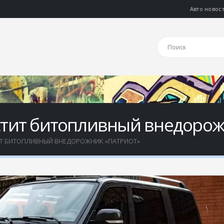
Авто новос
тит битопливный внедорож
Т БИТОПЛИВНЫЙ ВНЕДОРОЖНИК «ПАТРИОТ»