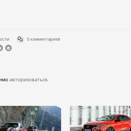
ости
0 комментариев
димо
авторизоваться
.