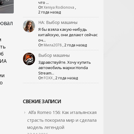
что ...
От
Xeniya Rodionova
,
2 года назад
ровал
Бум производства
Под
НА: Выбор машины
30
22
автомобилей в России
Isk
Я бы взяла какую-нибудь
китайскую, они делают сейчас
может привести к
сед
Ноя
Ноя
м
оч...
обвалу рынка
дол
От
Мила2078
,
2 года назад
ить
Гра
Об
Как отмечают
Выбор машины
РИА
автомобильные
Все
Здравствуйте. Хочу купить
автомобиль марки Honda
эксперты, сегодня
нет
Stream...
ии
концерны, которые
ока
От
FOXX
,
2 года назад
о
представлены на
неб
российском авторынке,
дол
зря наращивают
гло
СВЕЖИЕ ЗАПИСИ
объемы производства.
воз
Вместе с тем растут...
дол
Alfa Romeo 156: Как итальянская
ЧИТАТЬ ДАЛЕЕ
ЧИТ
страсть покорила мир и сделала
модель легендой