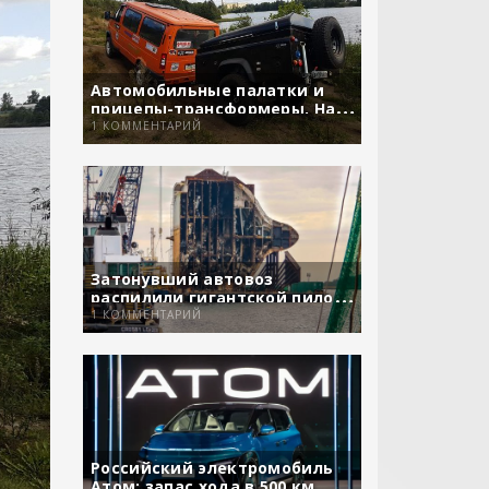
Автомобильные палатки и
прицепы-трансформеры. На
сколько они удобны?
1 КОММЕНТАРИЙ
Затонувший автовоз
распилили гигантской пилой
вместе с машинами
1 КОММЕНТАРИЙ
Российский электромобиль
Атом: запас хода в 500 км,