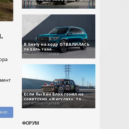
задний привод и свой софт
1 КОММЕНТАРИЙ
.
В Geely на ходу ОТВАЛИЛАСЬ
педаль газа
НЕТ КОММЕНТАРИЕВ
ора
имент
Если бы Кен Блок гонял на
советских «Жигулях», то…
НЕТ КОММЕНТАРИЕВ
НЕЕ...
ФОРУМ