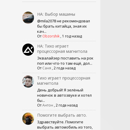
НА: Выбор машины
@mila2078 не рекомендовал
бы брать китайца, зная их
кач...
От
Obzorshik
,
1 год назад
НА: Тихо играет
процессорная магнитола
Эквалайзер поставить на рок
поп или что-то там ещё, дол...
От
Саня
,
2 года назад
Тихо играет процессорная
магнитола
День добрый! Я зелёный
новичок в автозвуке и хотел
бы...
От
Антон
,
2 года назад
Помогите выбрать авто.
Здравствуйте. Помогите
выбрать автомобиль из того,