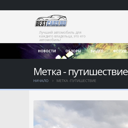
Лучший автомобиль для
каждиго владельца, это его
автомобиль!
НОВОСТИ
ОБЗОРЫ
ВИДЕО
ФОРУМ
Метка - путишествие
НАЧАЛО
МЕТКА -
ПУТИШЕСТВИЕ