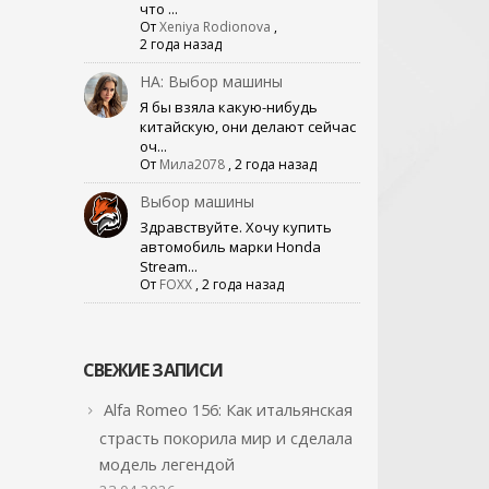
что ...
От
Xeniya Rodionova
,
2 года назад
НА: Выбор машины
Я бы взяла какую-нибудь
китайскую, они делают сейчас
оч...
От
Мила2078
,
2 года назад
Выбор машины
Здравствуйте. Хочу купить
автомобиль марки Honda
Stream...
От
FOXX
,
2 года назад
СВЕЖИЕ ЗАПИСИ
Alfa Romeo 156: Как итальянская
страсть покорила мир и сделала
модель легендой