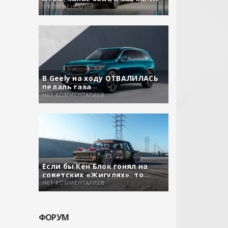
задний привод и свой софт
1 КОММЕНТАРИЙ
В Geely на ходу ОТВАЛИЛАСЬ
педаль газа
НЕТ КОММЕНТАРИЕВ
Если бы Кен Блок гонял на
советских «Жигулях», то…
НЕТ КОММЕНТАРИЕВ
ФОРУМ