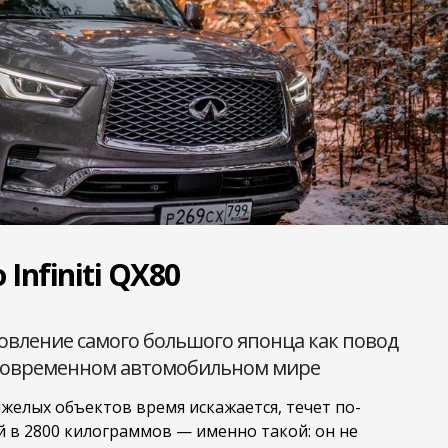
Infiniti QX80
овление самого большого японца как повод
в современном автомобильном мире
яжелых объектов время искажается, течет по-
ссой в 2800 килограммов — именно такой: он не