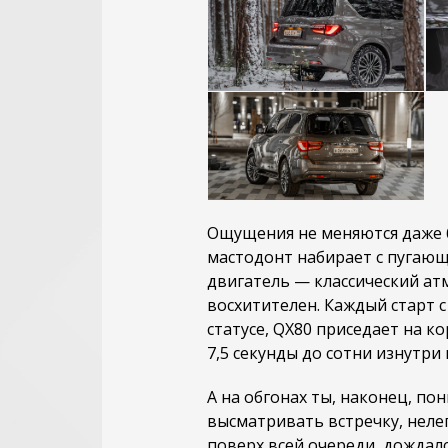
Ощущения не меняются даже б
мастодонт набирает с пугаю
двигатель — классический атмо
восхитителен. Каждый старт 
статусе, QX80 приседает на к
7,5 секунды до сотни изнутри
А на обгонах ты, наконец, по
высматривать встречку, неле
поверх всей очереди, дождалс