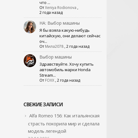
что ...
От
Xeniya Rodionova
,
2 года назад
НА: Выбор машины
Я бы взяла какую-нибудь
китайскую, они делают сейчас
оч...
От
Мила2078
,
2 года назад
Выбор машины
Здравствуйте. Хочу купить
автомобиль марки Honda
Stream...
От
FOXX
,
2 года назад
СВЕЖИЕ ЗАПИСИ
Alfa Romeo 156: Как итальянская
страсть покорила мир и сделала
модель легендой