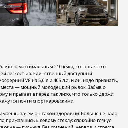
лиже к максимальным 210 км/ч, которые этот
щей легкостью. Единственный доступный
сферный V8 на 5,6 л и 405 л.с., и он, надо признать,
с места — мощный молодецкий рывок. Забыв о
орму и прыгает вперед так лихо, что только держи:
 кажутся почти спорткаровскими.
нимаешь, зачем он такой здоровый. Больше не надо
по прижавшись к левому стеклу: спокойно глянул
я окна — пульнул. Без сомнений, нервов и стресса,