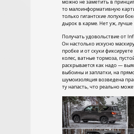
можно не заметить в принцип
то малоинформативную картин
только гигантские лопухи бо
дырок в карме. Нет уж, лучше
Получать удовольствие от Inf
Он настолько искусно маскиру
пробке и от скуки фиксирует
колес, ватные тормоза, пусто
раскрывается как надо — выяс
выбоины и заплатки, на пря
шумоизоляция возведена прак
ту напасть, что реально може