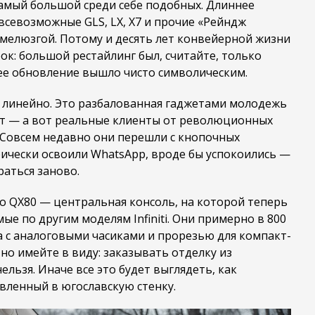
самый большой среди себе подобных. Длиннее
 а всевозможные GLS, LX, X7 и прочие «Рейндж
 мелюзгой. Потому и десять лет конвейерной жизни
ок: большой рестайлинг был, считайте, только
нее обновление вышло чисто символическим.
ем линейно. Это разбалованная гаджетами молодежь
т — а вот реальные клиенты от революционных
. Совсем недавно они перешли с кнопочных
оически освоили WhatsApp, вроде бы успокоились —
раться заново.
 QX80 — центральная консоль, на которой теперь
ые по другим моделям Infiniti. Они примерно в 800
а с аналоговыми часиками и прорезью для компакт-
но имейте в виду: заказывать отделку из
льзя. Иначе все это будет выглядеть, как
вленный в югославскую стенку.