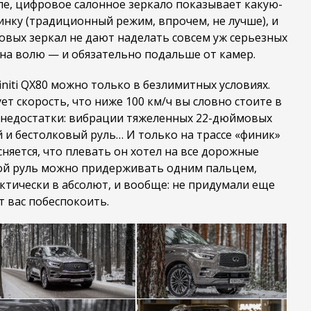
е, цифровое салонное зеркало показывает какую-
ку (традиционный режим, впрочем, не лучше), и
ковых зеркал не дают наделать совсем уж серьезных
 на волю — и обязательно подальше от камер.
initi QX80 можно только в безлимитных условиях.
ет скорость, что ниже 100 км/ч вы словно стоите в
е недостатки: вибрации тяжеленных 22-дюймовых
й и бестолковый руль… И только на трассе «финик»
няется, что плевать он хотел на все дорожные
мой руль можно придерживать одним пальцем,
тически в абсолют, и вообще: не придумали еще
т вас побеспокоить.