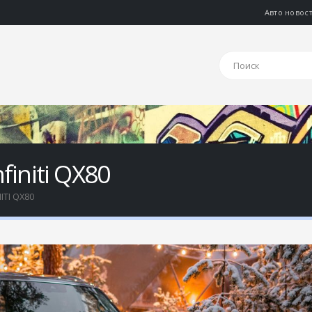
Авто новос
initi QX80
TI QX80