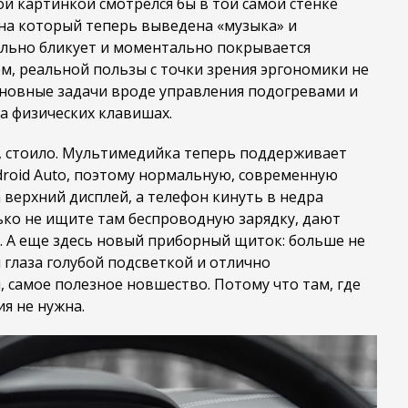
й картинкой смотрелся бы в той самой стенке
 на который теперь выведена «музыка» и
ильно бликует и моментально покрывается
м, реальной пользы с точки зрения эргономики не
основные задачи вроде управления подогревами и
а физических клавишах.
, стоило. Мультимедийка теперь поддерживает
ndroid Auto, поэтому нормальную, современную
верхний дисплей, а телефон кинуть в недра
ко не ищите там беспроводную зарядку, дают
. А еще здесь новый приборный щиток: больше не
глаза голубой подсветкой и отлично
, самое полезное новшество. Потому что там, где
я не нужна.