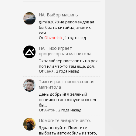
НА: Выбор машины
@mila2078 не рекомендовал
бы брать китайца, зная их
кач...
От
Obzorshik
,
1 год назад
НА: Тихо играет
процессорная магнитола
Эквалайзер поставить на рок
поп или что-то там ещё, дол...
От
Саня
,
2 года назад
Тихо играет процессорная
магнитола
День добрый! Я зелёный
новичок в автозвуке и хотел
бы...
От
Антон
,
2 года назад
Помогите выбрать авто.
Здравствуйте. Помогите
выбрать автомобиль из того,