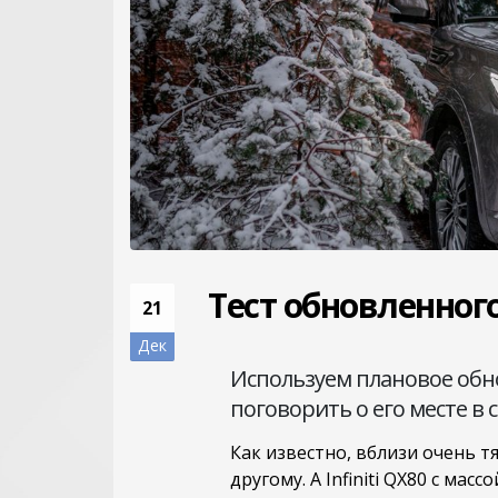
Тест обновленного 
21
Дек
Используем плановое обн
поговорить о его месте 
Как известно, вблизи очень т
другому. А Infiniti QX80 с ма